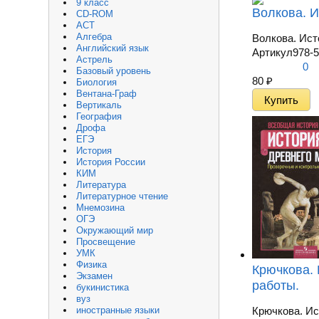
9 класс
Волкова. И
CD-ROM
АСТ
Алгебра
Волкова. Ист
Английский язык
Артикул
978-5
Астрель
0
Базовый уровень
80
₽
Биология
Вентана-Граф
Вертикаль
География
Дрофа
ЕГЭ
История
История России
КИМ
Литература
Литературное чтение
Мнемозина
ОГЭ
Окружающий мир
Просвещение
УМК
Физика
Крючкова. 
Экзамен
работы.
букинистика
вуз
иностранные языки
Крючкова. Ис