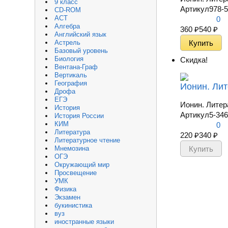
9 класс
Артикул
978-5
CD-ROM
АСТ
0
Алгебра
360
₽
540
₽
Английский язык
Астрель
Базовый уровень
Биология
Скидка!
Вентана-Граф
Вертикаль
География
Ионин. Лит
Дрофа
ЕГЭ
Ионин. Литер
История
Артикул
5-346
История России
КИМ
0
Литература
220
₽
340
₽
Литературное чтение
Мнемозина
ОГЭ
Окружающий мир
Просвещение
УМК
Физика
Экзамен
букинистика
вуз
иностранные языки