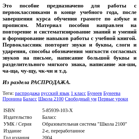
Это пособие предназначено для работы с
первоклассниками в конце учебного года, после
завершения курса обучения грамоте по азбуке и
прописям. Материал пособия направлен на
повторение и систематизирование знаний и умений
и формирование навыков работы с учебной книгой.
Первоклассник повторит звуки и буквы, слоги и
ударения, способы обозначения мягкости согласных
звуков на письме, написание большой буквы и
разделительного мягкого знака, написание жи-ши,
ча-ща, чу-щу, чк-чн и т.д.
Из раздела РАСПРОДАЖА.
Теги:
распродажа
русский язык
1 класс
Бунеев
Бунеева
Пронина
Баласс
Школа 2100
Свободный ум
Первые уроки
ISBN
5-85939-103-Х
Издательство
Баласс
УМК / Серия
Образовательная система "Школа 2100"
Издание
2-е, переработанное
Год издания
2004