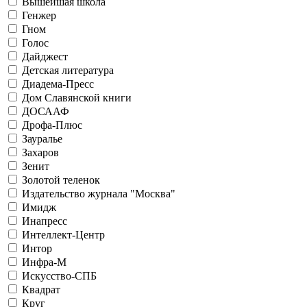
Вышейшая школа
Генжер
Гном
Голос
Дайджест
Детская литература
Диадема-Пресс
Дом Славянской книги
ДОСААФ
Дрофа-Плюс
Зауралье
Захаров
Зенит
Золотой теленок
Издательство журнала "Москва"
Имидж
Инапресс
Интеллект-Центр
Интор
Инфра-М
Искусство-СПБ
Квадрат
Круг