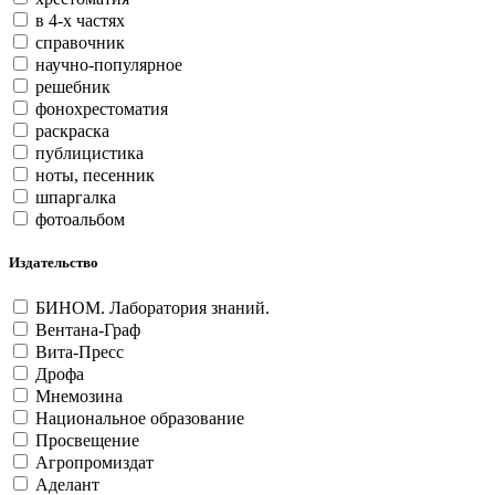
в 4-х частях
справочник
научно-популярное
решебник
фонохрестоматия
раскраска
публицистика
ноты, песенник
шпаргалка
фотоальбом
Издательство
БИНОМ. Лаборатория знаний.
Вентана-Граф
Вита-Пресс
Дрофа
Мнемозина
Национальное образование
Просвещение
Агропромиздат
Аделант