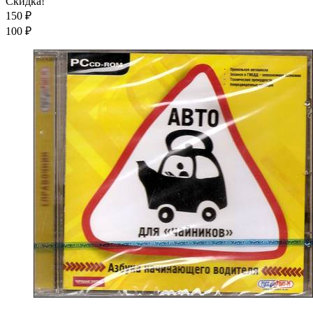
Скидка!
150
₽
100
₽