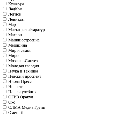
Культура
ЛадКом
Легион
Лениздат
МарТ
Мастацкая лiтаратура
Махаон
Машиностроение
Медицина
Мир и семья
Мирос
Мозаика-Синтез
Молодая гвардия
Наука и Техника
Невский проспект
Ниола-Пресс
Новости
Новый учебник
ОГИЗ Оракул
Око
ОЛМА Медиа Групп
Омега-Л