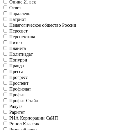
Оникс 21 век
Ответ
Параллель
Патриот
Педагогическое общество России
Пересвет
Перспектива
Питер
Планета
Политиздат
Попурри
Правда
Пресса
Прогресс
Проспект
Профиздат
Профит
Профит Стайл
Радуга
Раритет
РИА Корпорации СаИП
Рипол Классик
Розовый слон