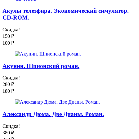
Акулы телеэфира. Экономический симулятор.
CD-ROM.
Скидка!
150
₽
100
₽
Акунин. Шпионский роман.
Скидка!
280
₽
180
₽
Александр Дюма. Две Дианы. Роман.
Скидка!
380
₽