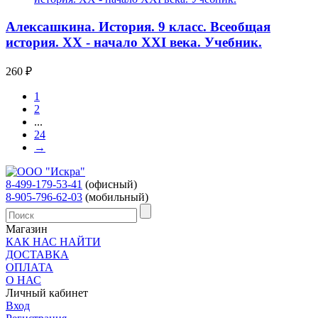
Алексашкина. История. 9 класс. Всеобщая
история. XX - начало XXI века. Учебник.
260
₽
1
2
...
24
→
8-499-179-53-41
(офисный)
8-905-796-62-03
(мобильный)
Магазин
КАК НАС НАЙТИ
ДОСТАВКА
ОПЛАТА
О НАС
Личный кабинет
Вход