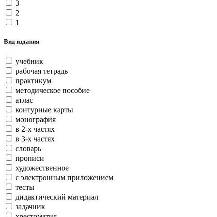
3
2
1
Вид издания
учебник
рабочая тетрадь
практикум
методическое пособие
атлас
контурные карты
монография
в 2-х частях
в 3-х частях
словарь
прописи
художественное
с электронным приложением
тесты
дидактический материал
задачник
хрестоматия