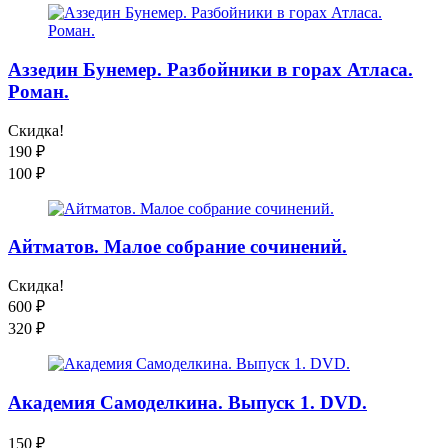
Аззедин Бунемер. Разбойники в горах Атласа.
Роман.
Скидка!
190
₽
100
₽
Айтматов. Малое собрание сочинений.
Скидка!
600
₽
320
₽
Академия Самоделкина. Выпуск 1. DVD.
150
₽