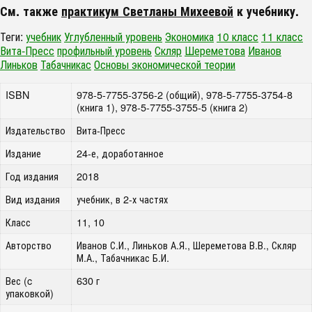
См. также
практикум Светланы Михеевой
к учебнику.
Теги:
учебник
Углубленный уровень
Экономика
10 класс
11 класс
Вита-Пресс
профильный уровень
Скляр
Шереметова
Иванов
Линьков
Табачникас
Основы экономической теории
ISBN
978-5-7755-3756-2 (общий), 978-5-7755-3754-8
(книга 1), 978-5-7755-3755-5 (книга 2)
Издательство
Вита-Пресс
Издание
24-е, доработанное
Год издания
2018
Вид издания
учебник, в 2-х частях
Класс
11, 10
Авторство
Иванов С.И., Линьков А.Я., Шереметова В.В., Скляр
М.А., Табачникас Б.И.
Вес (c
630 г
упаковкой)