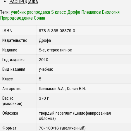
РАСПРОДАЖА
Теги:
учебник
распродажа
5 класс
Дрофа
Плешаков
Биология
Природоведение
Сонин
ISBN
978-5-358-08379-0
Издательство
Дрофа
Издание
5-е, стереотипное
Год издания
2010
Вид издания
учебник
Класс
5
Авторство
Плешаков А.А., Сонин Н.И.
Вес (c
370 г
упаковкой)
Обложка
твердый переплет (целлофанированная
обложка)
Формат
70×100/16 (увеличенный)