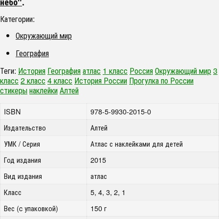
небо"
.
Категории:
Окружающий мир
География
Теги:
История
География
атлас
1 класс
Россия
Окружающий мир
3
класс
2 класс
4 класс
История России
Прогулка по России
стикеры
наклейки
Алтей
ISBN
978-5-9930-2015-0
Издательство
Алтей
УМК / Серия
Атлас с наклейками для детей
Год издания
2015
Вид издания
атлас
Класс
5, 4, 3, 2, 1
Вес (c упаковкой)
150 г