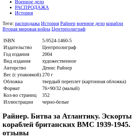
Военное дело
РАСПРОДАЖА
История
Теги:
распродажа
История
Райнер
военное дело
корабли
Вторая мировая война
Центрполиграф
ISBN
5-9524-1460-5
Издательство
Центрполиграф
Год издания
2004
Вид издания
художественное
Авторство
Денис Райнер
Вес (c упаковкой)
270 г
Обложка
твердый переплет (картонная обложка)
Формат
76×90/32 (малый)
Кол-во страниц
352
Иллюстрации
черно-белые
Райнер. Битва за Атлантику. Эскорты
кораблей британских ВМС 1939-1945.
отзывы