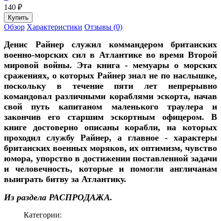
140
₽
Обзор
Характеристики
Отзывы (0)
Денис Райнер служил коммандером британских
военно-морских сил в Атлантике во время Второй
мировой войны. Эта книга - мемуары о морских
сражениях, о которых Райнер знал не по наслышке,
поскольку в течение пяти лет непрерывно
командовал различными кораблями эскорта, начав
свой путь капитаном маленького траулера и
закончив его старшим эскортным офицером. В
книге достоверно описаны корабли, на которых
проходил службу Райнер, а главное - характеры
британских военных моряков, их оптимизм, чувство
юмора, упорство в достижении поставленной задачи
и человечность, которые и помогли англичанам
выиграть битву за Атлантику.
Из раздела РАСПРОДАЖА.
Категории: