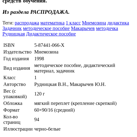
средств обучения.
Из раздела РАСПРОДАЖА.
Теги:
распродажа
математика
1 класс
Мнемозина
дидактика
Задачник
методическое пособие
Макарычев
методичка
Рудницкая
Дидактическое пособие
ISBN
5-87441-066-X
Издательство
Мнемозина
Год издания
1998
методическое пособие, дидактический
Вид издания
материал, задачник
Класс
1
Авторство
Рудницкая В.Н., Макарычев Ю.Н.
Вес (c
120 г
упаковкой)
Обложка
мягкий переплет (крепление скрепкой)
Формат
60×90/16 (средний)
Кол-во
94
страниц
Иллюстрации
черно-белые