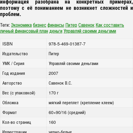
информация разобрана на конкретных примерах,
поэтому с её пониманием не возникнет сложностей и
проблем.
Теги:
Экономика
бизнес
финансы
Питер
Савенок
Как составить
личный финансовый план
деньги
Управляй своими деньгами
ISBN
978-5-469-01387-7
Издательство
Питер
УМК / Серия
Управляй своими деньгами
Год издания
2007
Авторство
Савенок В.С.
Вес (c упаковкой)
170 г
Обложка
мягкий переплет (крепление клеем)
Формат
60×90/16 (средний)
Кол-во страниц
160
Иллюстрации
черно-белые