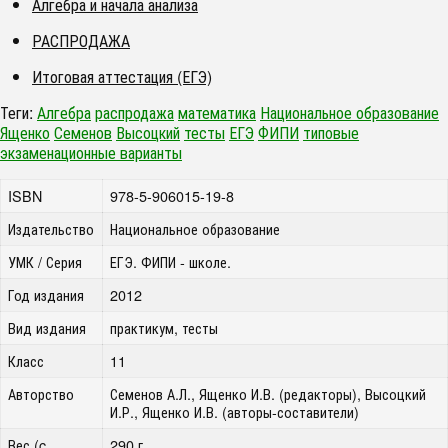
Алгебра и начала анализа
РАСПРОДАЖА
Итоговая аттестация (ЕГЭ)
Теги:
Алгебра
распродажа
математика
Национальное образование
Ященко
Семенов
Высоцкий
тесты
ЕГЭ
ФИПИ
типовые
экзаменационные варианты
ISBN
978-5-906015-19-8
Издательство
Национальное образование
УМК / Серия
ЕГЭ. ФИПИ - школе.
Год издания
2012
Вид издания
практикум, тесты
Класс
11
Авторство
Семенов А.Л., Ященко И.В. (редакторы), Высоцкий
И.Р., Ященко И.В. (авторы-составители)
Вес (c
290 г