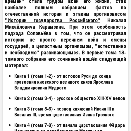
времён" стала трудом всей его жизни, став
наиболее полным собранием фактов по
отечественной истории и этаким противовесом
"Истории государства Российского"
Николая
Михайловича Карамзина.
При этом особенность
подхода Соловьёва в том, что он рассматривал
историю не просто перечнем войн и смены
государей, а целостным организмом, "естественно
и необходимо" развивающимся. В первые тома 18-
томного собрания его сочинений вошёл следующий
материал:
Книга 1 (тома 1-2) - от истоков Руси до конца
правления киевского великого князя Ярослава
Владимировича Мудрого
Книга 2 (тома 3-4) - русское общество XIII-XV веков
Книга 3 (тома 5-6) - период княжений Ивана III и
Василия III, время царствования Ивана Грозного
Книга 4 (тома 7-8) - от начала царствования Фёдора
Иоанновича до освобождения Москвы от