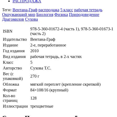
РАСПРОДАЖА
Теги:
Вентана-Граф
распродажа
5 класс
рабочая тетрадь
Окружающий мир
Биология
Физика
Природоведение
Драгомилов
Сухова
978-5-360-01672-4 (часть 1), 978-5-360-01673-1
ISBN
(часть 2)
Издательство
Вентана-Граф
Издание
2-е, переработанное
Год издания
2010
Вид издания
рабочая тетрадь, в 2-х частях
Класс
5
Авторство
Сухова Т.С.
Вес (c
270 г
упаковкой)
Обложка
мягкий переплет (крепление скрепкой)
Формат
84×108/16 (крупный)
Кол-во
128
страниц
Иллюстрации
трехцветные