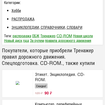
Категории:
Хобби
РАСПРОДАЖА
ЭНЦИКЛОПЕДИИ, СПРАВОЧНИКИ, СЛОВАРИ
Теги:
распродажа
ОБЖ
Тренажер
CD-ROM
Новая школа
Новый диск
пдд
За рулем
правила дорожного движения
Покупатели, которые приобрели Тренажер
правил дорожного движения.
Спецподготовка. CD-ROM., также купили
Этикет. Энциклопедия. CD-
ROM.
Скидка!
90
₽
120
₽
Компьютер, периферийные