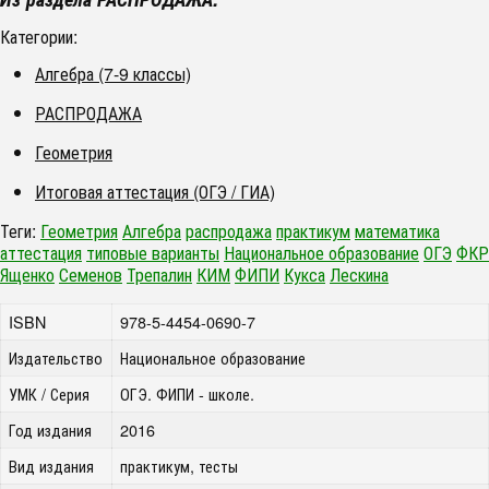
Категории:
Алгебра (7-9 классы)
РАСПРОДАЖА
Геометрия
Итоговая аттестация (ОГЭ / ГИА)
Теги:
Геометрия
Алгебра
распродажа
практикум
математика
аттестация
типовые варианты
Национальное образование
ОГЭ
ФКР
Ященко
Семенов
Трепалин
КИМ
ФИПИ
Кукса
Лескина
ISBN
978-5-4454-0690-7
Издательство
Национальное образование
УМК / Серия
ОГЭ. ФИПИ - школе.
Год издания
2016
Вид издания
практикум, тесты