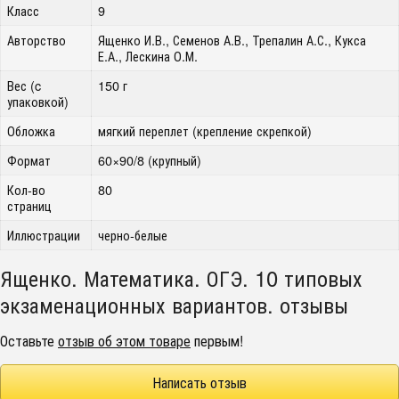
Класс
9
Авторство
Ященко И.В., Семенов А.В., Трепалин А.С., Кукса
Е.А., Лескина О.М.
Вес (c
150 г
упаковкой)
Обложка
мягкий переплет (крепление скрепкой)
Формат
60×90/8 (крупный)
Кол-во
80
страниц
Иллюстрации
черно-белые
Ященко. Математика. ОГЭ. 10 типовых
экзаменационных вариантов. отзывы
Оставьте
отзыв об этом товаре
первым!
Написать отзыв