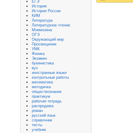
ЕГЭ
История
История России
КИМ
Литература
Литературное чтение
Мнемозина
ОГЭ
Окружающий мир
Просвещение
УМК
Физика
Экзамен
букинистика
вуз
иностранные языки
контрольные работы
математика
методичка
обществознание
практикум
рабочая тетрадь
распродажа
роман
русский язык
справочник
тесты
учебник