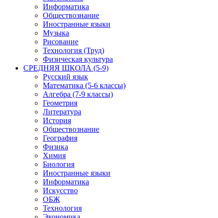
Информатика
Обществознание
Иностранные языки
Музыка
Рисование
Технология (Труд)
Физическая культура
СРЕДНЯЯ ШКОЛА (5-9)
Русский язык
Математика (5-6 классы)
Алгебра (7-9 классы)
Геометрия
Литература
История
Обществознание
География
Физика
Химия
Биология
Иностранные языки
Информатика
Искусство
ОБЖ
Технология
Экономика