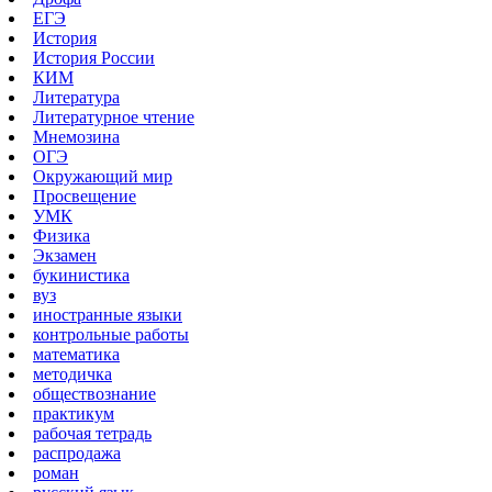
ЕГЭ
История
История России
КИМ
Литература
Литературное чтение
Мнемозина
ОГЭ
Окружающий мир
Просвещение
УМК
Физика
Экзамен
букинистика
вуз
иностранные языки
контрольные работы
математика
методичка
обществознание
практикум
рабочая тетрадь
распродажа
роман