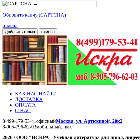
→
Обновить капчу (CAPTCHA)
отмена
отмена
КАК НАС НАЙТИ
ДОСТАВКА
ОПЛАТА
О НАС
8-499-179-53-41
офисный
Москва, ул. Артюхиной, 20к2
8-905-796-62-03
мобильный, max
2026 / ООО "ИСКРА" Учебная литература для школ, лицеев