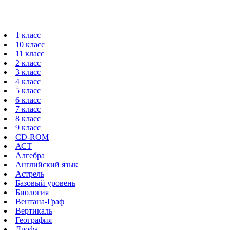
1 класс
10 класс
11 класс
2 класс
3 класс
4 класс
5 класс
6 класс
7 класс
8 класс
9 класс
CD-ROM
АСТ
Алгебра
Английский язык
Астрель
Базовый уровень
Биология
Вентана-Граф
Вертикаль
География
Дрофа