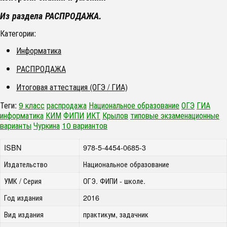
Из раздела РАСПРОДАЖА.
Категории:
Информатика
РАСПРОДАЖА
Итоговая аттестация (ОГЭ / ГИА)
Теги:
9 класс
распродажа
Национальное образование
ОГЭ
ГИА
информатика
КИМ
ФИПИ
ИКТ
Крылов
типовые экзаменационные
варианты
Чуркина
10 вариантов
ISBN
978-5-4454-0685-3
Издательство
Национальное образование
УМК / Серия
ОГЭ. ФИПИ - школе.
Год издания
2016
Вид издания
практикум, задачник