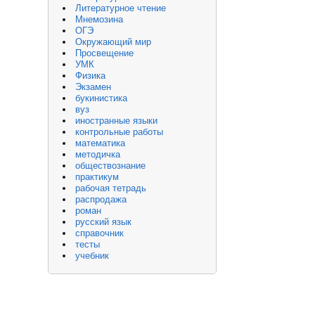
Литературное чтение
Мнемозина
ОГЭ
Окружающий мир
Просвещение
УМК
Физика
Экзамен
букинистика
вуз
иностранные языки
контрольные работы
математика
методичка
обществознание
практикум
рабочая тетрадь
распродажа
роман
русский язык
справочник
тесты
учебник