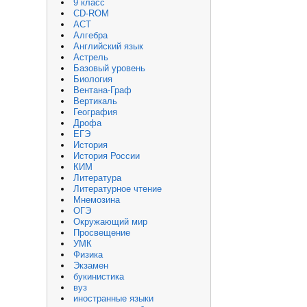
9 класс
CD-ROM
АСТ
Алгебра
Английский язык
Астрель
Базовый уровень
Биология
Вентана-Граф
Вертикаль
География
Дрофа
ЕГЭ
История
История России
КИМ
Литература
Литературное чтение
Мнемозина
ОГЭ
Окружающий мир
Просвещение
УМК
Физика
Экзамен
букинистика
вуз
иностранные языки