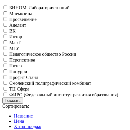
БИНОМ. Лаборатория знаний.
Мнемозина
Просвещение
Аделант
ВК
Интор
МарТ
МГУ
Педагогическое общество России
Перспектива
Питер
Попурри
Профит Стайл
Смоленский полиграфический комбинат
ТЦ Сфера
ФИРО (Федеральный институт развития образования)
Сортировать:
Название
Цена
Хиты продаж