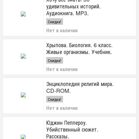
4
удивительных историй.
3
Аудиокнига. MP3.
2
Скидка!
1
Нет в наличии
Вид издания
Хрыпова. Биология. 6 класс.
учебник
рабочая тетрадь
Живые организмы. Учебник.
практикум
Скидка!
методическое пособие
Нет в наличии
атлас
контурные карты
монография
Энциклопедия религий мира.
в 2-х частях
CD-ROM.
в 3-х частях
Скидка!
словарь
прописи
Нет в наличии
художественное
с электронным приложением
Юджин Пеппероу.
тесты
Убийственный сюжет.
дидактический материал
Рассказы.
задачник