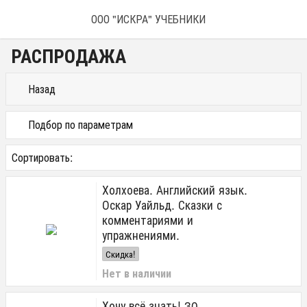
ООО "ИСКРА" УЧЕБНИКИ
РАСПРОДАЖА
Назад
Подбор по параметрам
Цена
Сортировать:
от
до
руб.
Холхоева. Английский язык.
Класс
Оскар Уайльд. Сказки с
комментариями и
11
упражнениями.
10
9
Скидка!
8
Нет в наличии
7
6
Хочу всё знать! 30
5