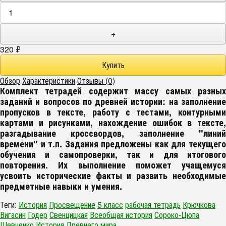
+
320
₽
Обзор
Характеристики
Отзывы (0)
Комплект тетрадей содержит массу самых разных
заданий и вопросов по древней истории: на заполнение
пропусков в тексте, работу с тестами, контурными
картами и рисунками, нахождение ошибок в тексте,
разгадывание кроссвордов, заполнение "линий
времени" и т.п. Задания предложены как для текущего
обучения и самопроверки, так и для итогового
повторения. Их выполнение поможет учащемуся
усвоить исторические факты и развить необходимые
предметные навыки и умения.
Теги:
История
Просвещение
5 класс
рабочая тетрадь
Крючкова
Вигасин
Годер
Свенцицкая
Всеобщая история
Сороко-Цюпа
Шевченко
История Древнего мира