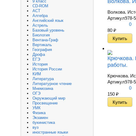
Волкова. И
9 класс
CD-ROM
АСТ
Волкова. Ист
Алгебра
Артикул
978-5
Английский язык
0
Астрель
80
₽
Базовый уровень
Биология
Вентана-Граф
Вертикаль
География
Дрофа
Крючкова. 
ЕГЭ
работы.
История
История России
КИМ
Крючкова. Ис
Литература
Артикул
978-5
Литературное чтение
0
Мнемозина
ОГЭ
150
₽
Окружающий мир
Просвещение
УМК
Физика
Экзамен
букинистика
вуз
иностранные языки