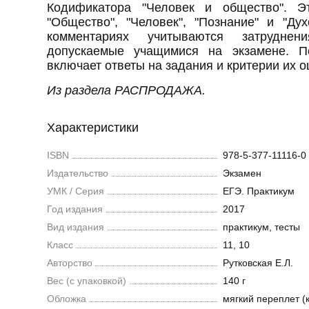
Кодификатора "Человек и общество". Э
"Общество", "Человек", "Познание" и "Ду
комментариях учитываются затрудне
допускаемые учащимися на экзамене. По
включает ответы на задания и критерии их 
Из раздела РАСПРОДАЖА.
Характеристики
ISBN
978-5-377-11116-0
Издательство
Экзамен
УМК / Серия
ЕГЭ. Практикум
Год издания
2017
Вид издания
практикум, тесты
Класс
11, 10
Авторство
Рутковская Е.Л.
Вес (c упаковкой)
140 г
Обложка
мягкий переплет (