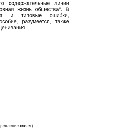
то содержательные линии
ховная жизнь общества". В
ния и типовые ошибки,
собие, разумеется, также
оценивания.
крепление клеем)