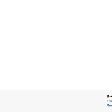
8-
оф
Мос