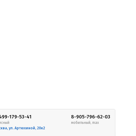
499-179-53-41
8-905-796-62-03
исный
мобильный, max
ква, ул. Артюхиной, 20к2