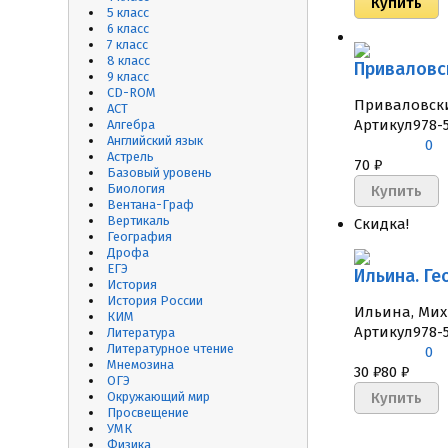
5 класс
6 класс
7 класс
8 класс
Приваловск
9 класс
CD-ROM
Приваловски
АСТ
Артикул
978-
Алгебра
Английский язык
0
Астрель
70
₽
Базовый уровень
Биология
Вентана-Граф
Вертикаль
Скидка!
География
Дрофа
ЕГЭ
Ильина. Ге
История
История России
Ильина, Михи
КИМ
Артикул
978-
Литература
Литературное чтение
0
Мнемозина
30
₽
80
₽
ОГЭ
Окружающий мир
Просвещение
УМК
Физика