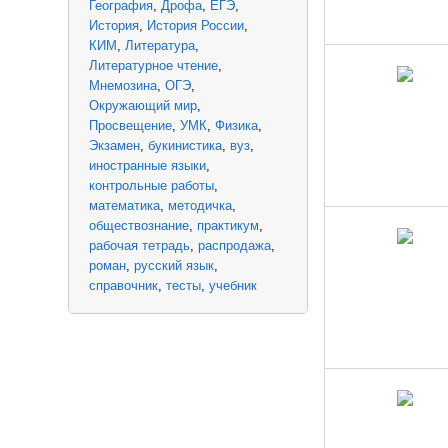
География
Дрофа
ЕГЭ
История
История России
КИМ
Литература
Литературное чтение
Мнемозина
ОГЭ
Окружающий мир
Просвещение
УМК
Физика
Экзамен
букинистика
вуз
иностранные языки
контрольные работы
математика
методичка
обществознание
практикум
рабочая тетрадь
распродажа
роман
русский язык
справочник
тесты
учебник