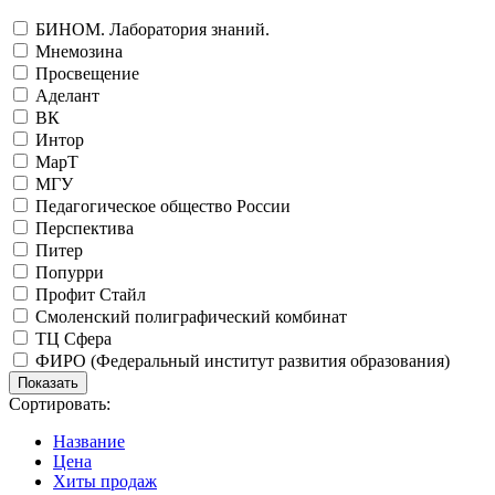
БИНОМ. Лаборатория знаний.
Мнемозина
Просвещение
Аделант
ВК
Интор
МарТ
МГУ
Педагогическое общество России
Перспектива
Питер
Попурри
Профит Стайл
Смоленский полиграфический комбинат
ТЦ Сфера
ФИРО (Федеральный институт развития образования)
Сортировать:
Название
Цена
Хиты продаж