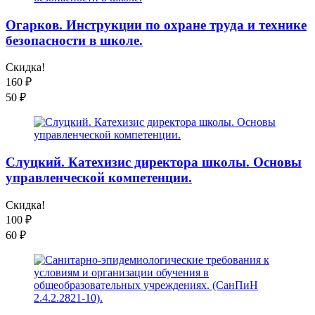
Огарков. Инструкции по охране труда и технике
безопасности в школе.
Скидка!
160
₽
50
₽
Слуцкий. Катехизис директора школы. Основы
управленческой компетенции.
Скидка!
100
₽
60
₽