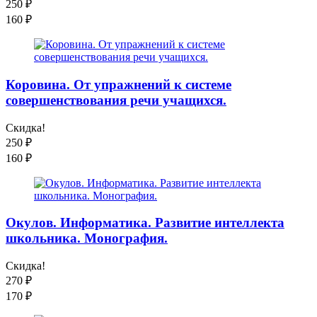
250
₽
160
₽
Коровина. От упражнений к системе
совершенствования речи учащихся.
Скидка!
250
₽
160
₽
Окулов. Информатика. Развитие интеллекта
школьника. Монография.
Скидка!
270
₽
170
₽